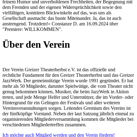
feinem Humor und unverhohlenen Frechheiten, der Begegnung mit
dem Fremden und der eigenen Widersprüchlichkeit sowie den
vielfältigen, konträren Blickwinkeln auf das, was uns als
Gesellschaft ausmacht: das bunte Miteinander. Ja, das ist auch
anstrengend. Trotzdem!«
Constanze D. am 16.09.2024 über
"Premiere: WILLKOMMEN".
Über den Verein
Der Verein Greizer Theaterherbst e.V. ist das offizielle und
rechtliche Fundament für den Greizer Theaterherbst und das Greizer
JazzWerk. Der gemeinnützige Verein wurde 1991 gegründet. Er hat
mehr als 50 Mitglieder, darunter Spielwütige, die vom Theater nicht
genug bekommen können, Musiker, die beim JazzWerk in Aktion
treten, und jede Menge Helfer und Unterstützer, die im Vorder- oder
Hintergrund für ein Gelingen der Festivals und aller weiteren
Vereinsveranstaltungen sorgen. Leitendes Gremium des Vereins ist
der fünfköpfige Vorstand. Neben der laut Satzung jährlich einmal zu
organisierenden Mitgliederversammlung kommen die Mitglieder bei
verschiedenen Mitgliedertreffen zusammen.
Ich möchte auch Mitglied werden und den Verein fördern!