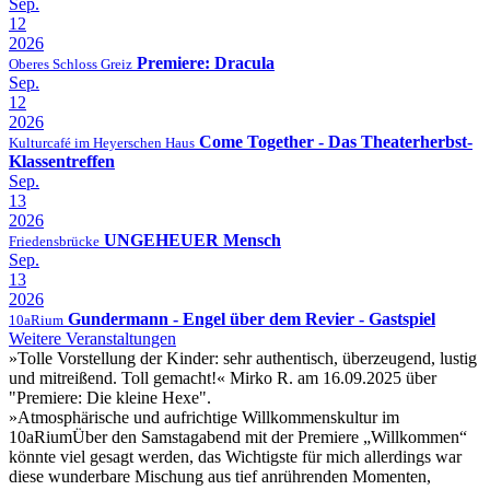
Sep.
12
2026
Premiere: Dracula
Oberes Schloss Greiz
Sep.
12
2026
Come Together - Das Theaterherbst-
Kulturcafé im Heyerschen Haus
Klassentreffen
Sep.
13
2026
UNGEHEUER Mensch
Friedensbrücke
Sep.
13
2026
Gundermann - Engel über dem Revier - Gastspiel
10aRium
Weitere Veranstaltungen
»Tolle Vorstellung der Kinder: sehr authentisch, überzeugend, lustig
und mitreißend. Toll gemacht!«
Mirko R. am 16.09.2025 über
"Premiere: Die kleine Hexe".
»Atmosphärische und aufrichtige Willkommenskultur im
10aRiumÜber den Samstagabend mit der Premiere „Willkommen“
könnte viel gesagt werden, das Wichtigste für mich allerdings war
diese wunderbare Mischung aus tief anrührenden Momenten,